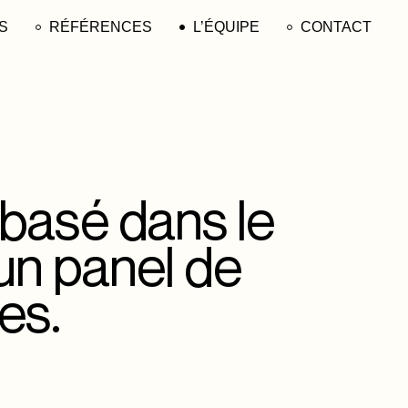
S
RÉFÉRENCES
L’ÉQUIPE
CONTACT
ERNET
ME
ITY
MENT
 basé dans le
DESIGN
un panel de
APHIE
ION VIDÉO
es.