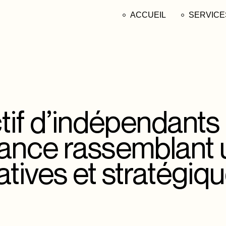
ACCUEIL
SERVICE
SITE INT
GRAPHIS
COMMUN
MANAGE
tif d’indépendants
MOTION 
rance rassemblant 
PHOTOGR
PRODUCT
ives et stratégiqu